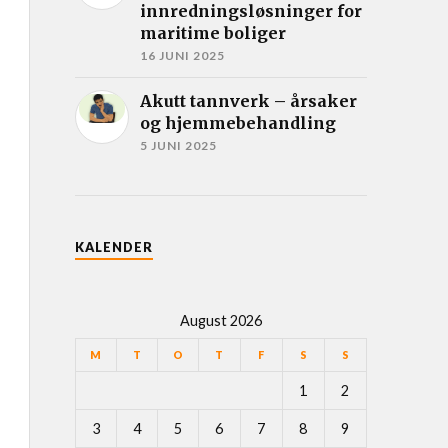
innredningsløsninger for
maritime boliger
16 JUNI 2025
Akutt tannverk – årsaker
og hjemmebehandling
5 JUNI 2025
KALENDER
August 2026
M
T
O
T
F
S
S
1
2
3
4
5
6
7
8
9