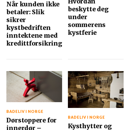
Hvordan
Når kunden ikke
beskytte deg
betaler: Slik
under
sikrer
sommerens
kystbedriften
kystferie
inntektene med
kredittforsikring
BADELIV I NORGE
BADELIV I NORGE
Dørstoppere for
Kysthytter og
innerdør –