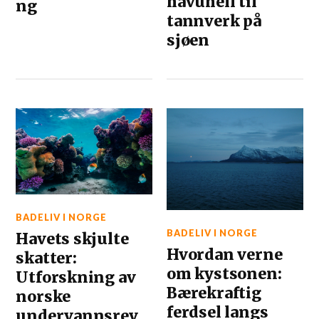
havuhell til
ng
tannverk på
sjøen
BADELIV I NORGE
BADELIV I NORGE
Havets skjulte
Hvordan verne
skatter:
om kystsonen:
Utforskning av
Bærekraftig
norske
ferdsel langs
undervannsrev