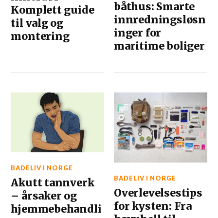
båthus: Smarte
Komplett guide
innredningsløsn
til valg og
inger for
montering
maritime boliger
BADELIV I NORGE
BADELIV I NORGE
Akutt tannverk
Overlevelsestips
– årsaker og
for kysten: Fra
hjemmebehandli